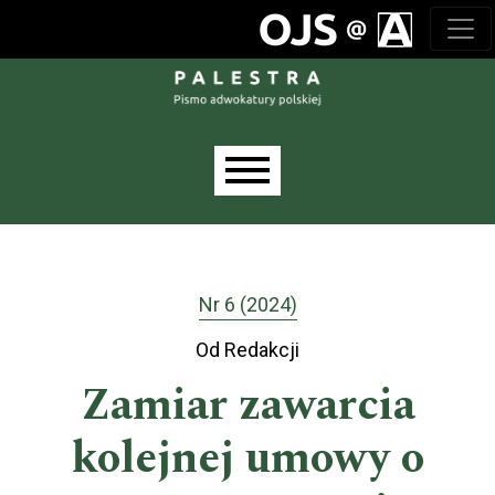
Przejdź do głównego menu
Przejdź do sekcji głównej
Przejdź do stopki
Main menu
Nr 6 (2024)
Od Redakcji
Zamiar zawarcia
kolejnej umowy o