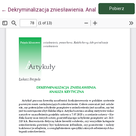
Pobie
Wróć do szczegółów artykułu
Pobierz
←
Dekryminalizacja zniesławienia. Analiza krytyczna