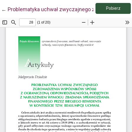
Pobie
Wróć do szczegółów artykułu
Pobierz
←
Problematyka uchwał zwyczajnego zgromadzenia wsp