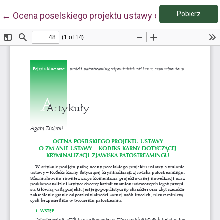
Pobie
Wróć do szczegółów artykułu
Pobierz
←
Ocena poselskiego projektu ustawy o zmianie ustawy