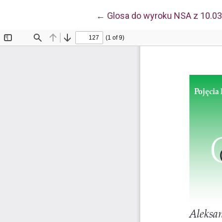
Wróć do szczegółów artykuł
←
Glosa do wyroku NSA z 10.03.