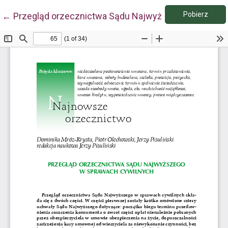
Pobie
Wróć do szczegółów artykułu
Pobierz
←
Przegląd orzecznictwa Sądu Najwyższego w sprawa