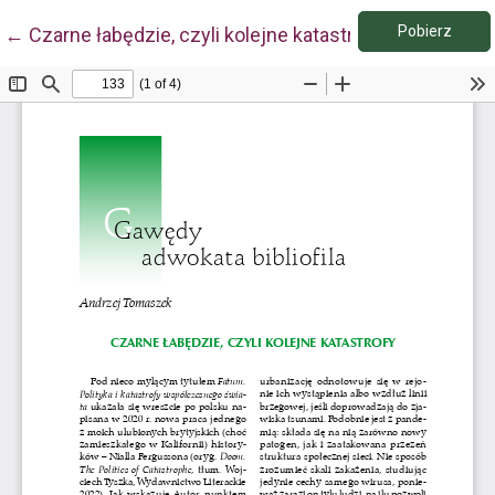
Pobie
Wróć do szczegółów artykułu
Pobierz
←
Czarne łabędzie, czyli kolejne katastrofy