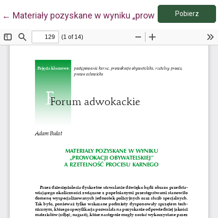
Pobie
Wróć do szczegółów artykułu
Pobierz
←
Materiały pozyskane w wyniku „prowokacji obywatels