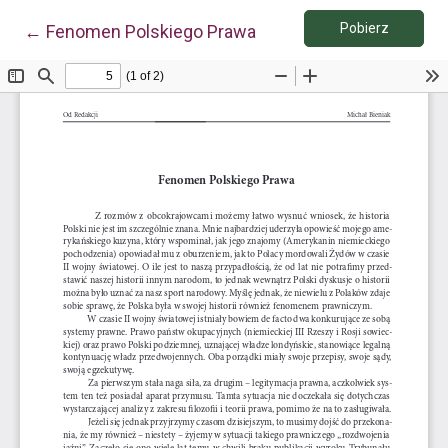
Pobierz 
Wróć do szczegółów artykułu
Pobierz
←
Fenomen Polskiego Prawa