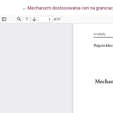
Wróć do szczegółów artykułu
←
Mechanizm dostosowania cen na granicach