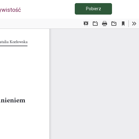
Pobierz PDF
Pobierz
ywistość