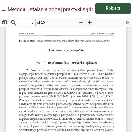
Pobie
Wróć do szczegółów artykułu
Pobierz
←
Metoda ustalania obcej praktyki sądowej