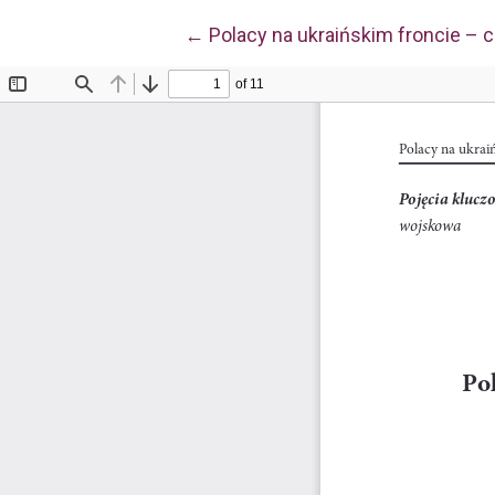
Wróć do szczegółów artykułu
←
Polacy na ukraińskim froncie – c