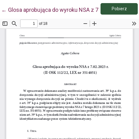
Pobie
Wróć do szczegółów artykułu
Pobierz
←
Glosa aprobująca do wyroku NSA z 7.02.2023 r. (II O