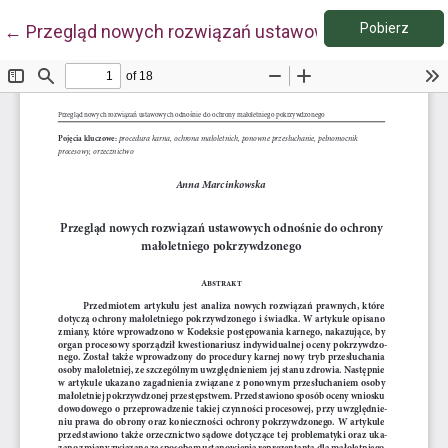
Pobie
Wróć do szczegółów artykułu
Pobierz
←
Przegląd nowych rozwiązań ustawowych odnośnie d