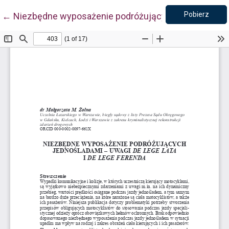
Pobie
Wróć do szczegółów artykułu
Pobierz
←
Niezbędne wyposażenie podróżujących jednośladami –