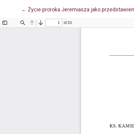
Wróć do szczegółów artykułu
←
Życie proroka Jeremiasza jako przedstawien