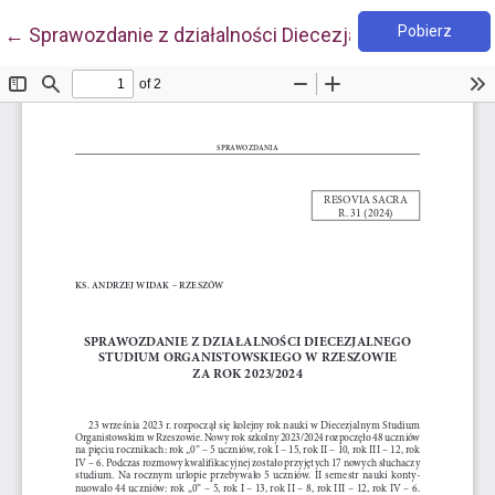
Pobie
Wróć do szczegółów artykułu
Pobierz
←
Sprawozdanie z działalności Diecezjalnego Studium