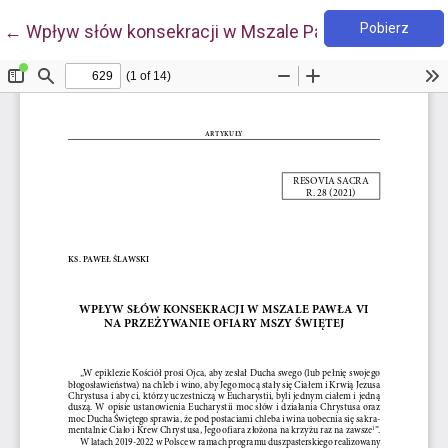
Pobie
Wróć do szczegółów artykułu
Pobierz
←
Wpływ słów konsekracji w Mszale Pawła VI na przeży