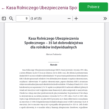
Pobie
Wróć do szczegółów artykułu
Pobierz
←
Kasa Rolniczego Ubezpieczenia Społecznego – 35 lat