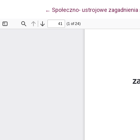
Wróć do szczegółów artykułu
←
Społeczno- ustrojowe zagadnienia s