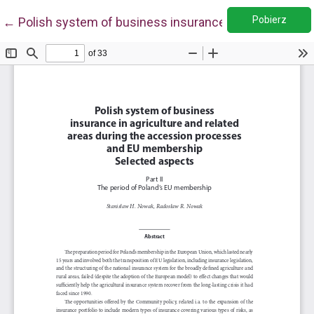
Pobie
Wróć do szczegółów artykułu
Pobierz
←
Polish system of business insurance in agriculture