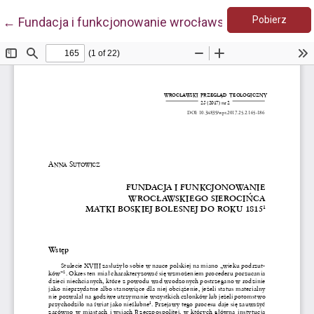
Pobie
Wróć do szczegółów artykułu
Pobierz
←
Fundacja i funkcjonowanie wrocławskiego sierocińca