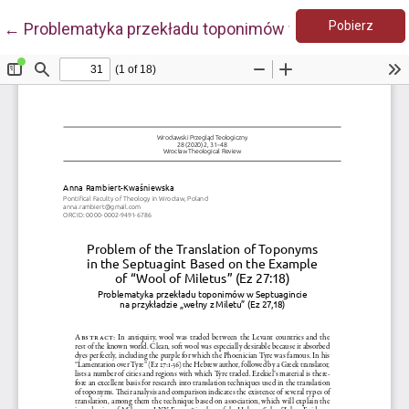
Pobie
Wróć do szczegółów artykułu
Pobierz
←
Problematyka przekładu toponimów w Septuagincie na 