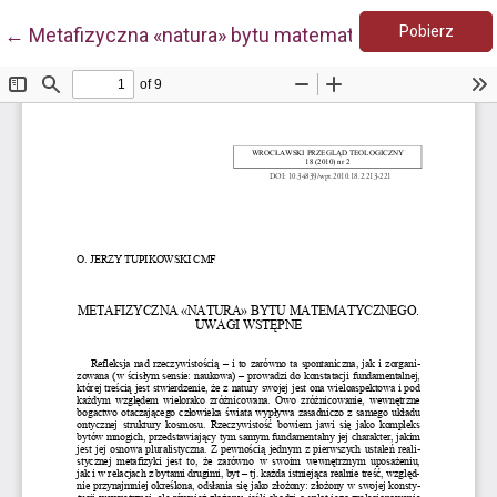
Pobie
Wróć do szczegółów artykułu
Pobierz
←
Metafizyczna «natura» bytu matematycznego. Uwagi