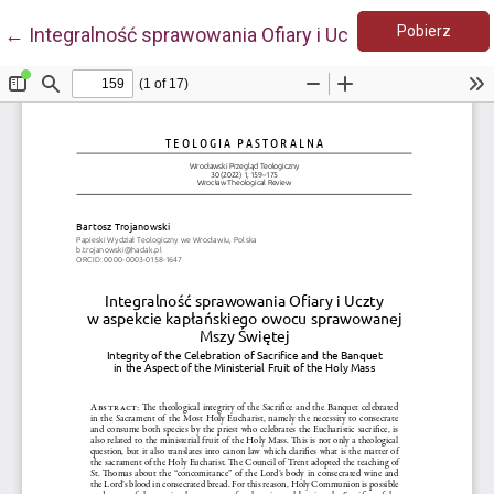
Pobie
Wróć do szczegółów artykułu
Pobierz
←
Integralność sprawowania Ofiary i Uczty w aspekci