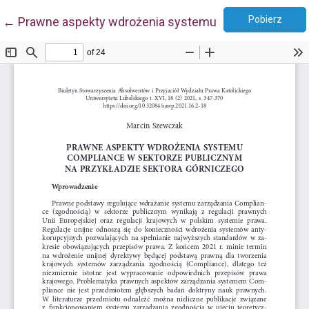
Pobie
Wróć do szczegółów artykułu
Pobierz
←
Prawne aspekty wdrożenia systemu Compliance w se