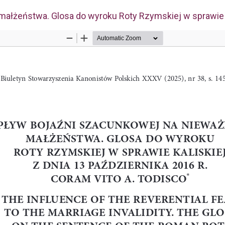
łżeństwa. Glosa do wyroku Roty Rzymskiej w sprawie kali