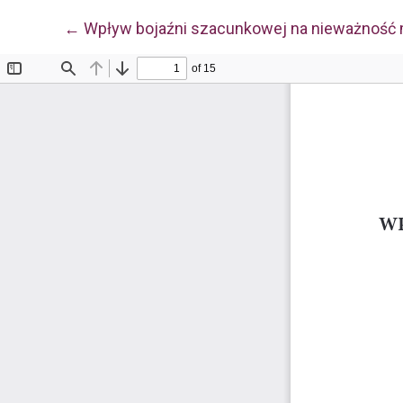
Wróć do szczegółów artykułu
←
Wpływ bojaźni szacunkowej na nieważność ma