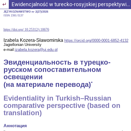
Wróć do szczegółów artykułu
Ewidencjalność w turecko-rosyjskiej perspektywie porównawczej (na materiale przekładów)