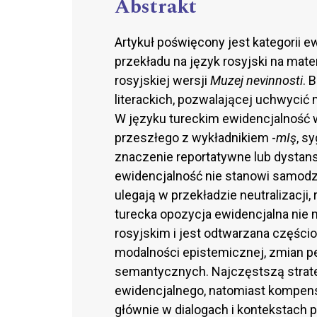
Abstrakt
Artykuł poświęcony jest kategorii 
przekładu na język rosyjski na mat
rosyjskiej wersji
Muzej nevinnosti
. 
literackich, pozwalającej uchwyci
W języku tureckim ewidencjalność 
przeszłego z wykładnikiem -
mIş
, s
znaczenie reportatywne lub dystan
ewidencjalność nie stanowi samodzie
ulegają w przekładzie neutralizacji,
turecka opozycja ewidencjalna nie
rosyjskim i jest odtwarzana częśc
modalności epistemicznej, zmian p
semantycznych. Najczęstszą strateg
ewidencjalnego, natomiast kompensa
głównie w dialogach i kontekstach