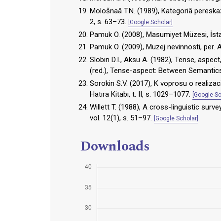
Mološnaâ T.N. (1989), Kategoriâ pereska
2, s. 63–73.
[Google Scholar]
Pamuk O. (2008), Masumiyet Müzesi, İst
Pamuk O. (2009), Muzej nevinnosti, per. 
Slobin D.I., Aksu A. (1982), Tense, aspect
(red.), Tense-aspect: Between Semantic
Sorokin S.V. (2017), K voprosu o realizaci
Hatıra Kitabı, t. II, s. 1029–1077.
[Google Sc
Willett T. (1988), A cross-linguistic surv
vol. 12(1), s. 51–97.
[Google Scholar]
Downloads