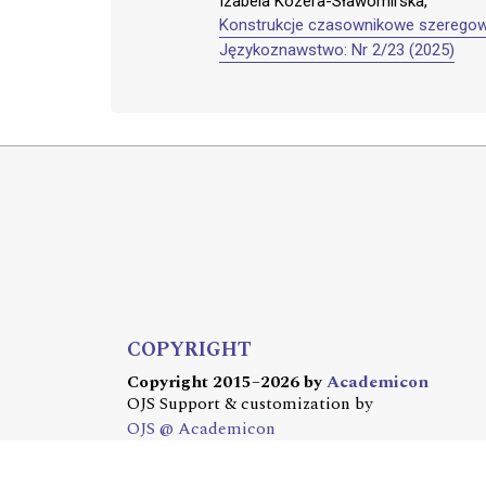
Izabela Kozera-Sławomirska,
Konstrukcje czasownikowe szeregowe 
Językoznawstwo: Nr 2/23 (2025)
COPYRIGHT
Copyright 2015–2026 by
Academicon
OJS Support & customization by
OJS @ Academicon
Platform & workfow by
OJS/PKP