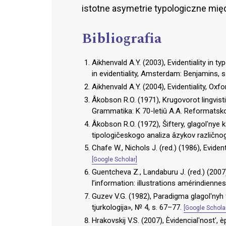
istotne asymetrie typologiczne mi
Bibliografia
Aikhenvald A.Y. (2003), Evidentiality in ty
in evidentiality, Amsterdam: Benjamins, 
Aikhenvald A.Y. (2004), Evidentiality, Oxf
Âkobson R.O. (1971), Krugovorot lingvističe
Grammatika: K 70-letiû A.A. Reformatsk
Âkobson R.O. (1972), Šiftery, glagolʹnye kat
tipologičeskogo analiza âzykov različno
Chafe W., Nichols J. (red.) (1986), Eviden
[Google Scholar]
Guentcheva Z., Landaburu J. (red.) (2007
l’information: illustrations amérindienn
Guzev V.G. (1982), Paradigma glagol'nyh 
tjurkologija», № 4, s. 67–77.
[Google Schola
Hrakovskij V.S. (2007), Èvidencialʹnostʹ, è