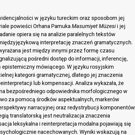
ewidencjalności w języku tureckim oraz sposobom jej
eriale powieści Orhana Pamuka
Masumiyet Müzesi
i jej
Badanie opiera się na analizie paralelnych tekstów
ć międzyjęzykową interpretację znaczeń gramatycznych.
wyrażana jest między innymi przez formę czasu
ygnalizującą pośredni dostęp do informacji, inferencję,
s epistemiczny mówiącego. W języku rosyjskim
lnej kategorii gramatycznej, dlatego jej znaczenia
 reinterpretacji lub kompensacji. Analiza wykazała, że
 ma bezpośredniego odpowiednika morfologicznego w
iowo za pomocą środków aspektualnych, markerów
erspektywy narracyjnej oraz redystrybucji komponentów
ią translatorską jest neutralizacja znaczenia
cja leksykalna i reinterpretacja modalna pojawiają się
 psychologicznie nacechowanych. Wyniki wskazują na