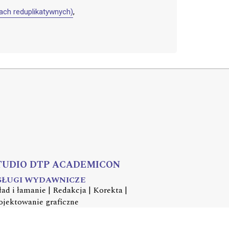
ach reduplikatywnych)
,
TUDIO DTP ACADEMICON
SŁUGI WYDAWNICZE
ład i łamanie | Redakcja | Korekta |
ojektowanie graficzne
mail:
dtp@academicon.pl
, tel.: +48 603 072 530