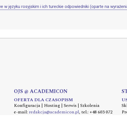
w języku rosyjskim i ich tureckie odpowiedniki (oparte na wyrażeni
OJS @ ACADEMICON
S
OFERTA DLA CZASOPISM
U
Konfiguracja | Hosting | Serwis | Szkolenia
Sk
e-mail:
redakcja@academicon.pl
, tel.: +48 603 072
Pr
530
e-