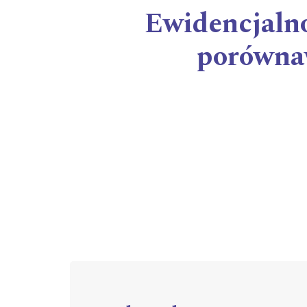
Ewidencjalno
porównaw