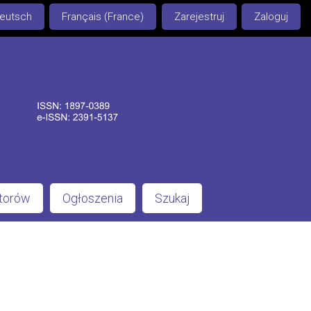
eutsch
Français (France)
Zarejestruj
Zaloguj
utorów
Ogłoszenia
Szukaj