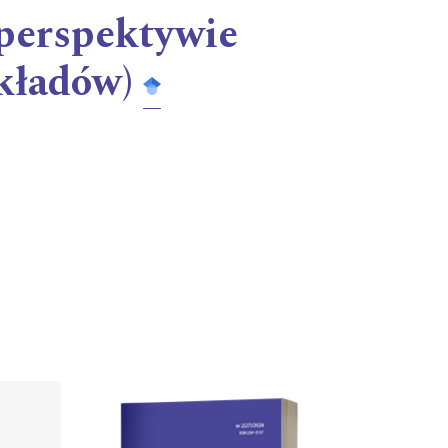
 perspektywie
kładów)
Cover image