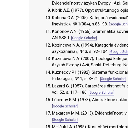
Èvidencialʹnostʹv âzykah Evropy i Azii, 
Kibrik A.E. (1977), Opyt strukturnogo op
Kobrina O.A. (2005), Kategoriâ èvidencial
lingvistiki», № 1(004), s.86–98.
[Google Sch
Kononov A.N. (1956), Grammatika sovre
AN SSSR.
[Google Scholar]
Kozinceva N.A. (1994), Kategoriâ èvidenc
âzykoznaniâ», № 3, s. 92–104.
[Google Sch
Kozinceva N.A. (2007), Tipologiâ kategoriiz
âzykah Evropy i Azii, Sankt-Peterburg: N
Kuznecov P.I. (1982), Sistema funkcion
tûrkologiâ», № 1, s. 3–21.
[Google Scholar]
Lazard G. (1957), Caractères distinctifs d
vol. 52, s. 117–186.
[Google Scholar]
Lûbimov K.M. (1973), Abstraktnoe naklon
[Google Scholar]
Makarcev M.M. (2013), Èvidencialʹnostʹ 
[Google Scholar]
Melʹčuk I.A. (1998), Kurs obŝej morfologii, 