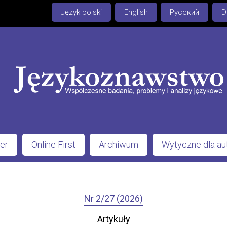
Język polski
English
Русский
D
er
Online First
Archiwum
Wytyczne dla a
Nr 2/27 (2026)
Artykuły