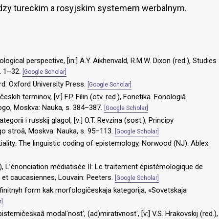
ędzy tureckim a rosyjskim systemem werbalnym.
pological perspective, [in:] A.Y. Aikhenvald, R.M.W. Dixon (red.), Studies
s. 1–32.
[Google Scholar]
ord: Oxford University Press.
[Google Scholar]
skih terminov, [v:] F.P. Filin (otv. red.), Fonetika. Fonologiâ.
ogo, Moskva: Nauka, s. 384–387.
[Google Scholar]
egorii i russkij glagol, [v:] O.T. Revzina (sost.), Principy
go stroâ, Moskva: Nauka, s. 95–113.
[Google Scholar]
tiality: The linguistic coding of epistemology, Norwood (NJ): Ablex.
), L’énonciation médiatisée II: Le traitement épistémologique de
es et caucasiennes, Louvain: Peeters.
[Google Scholar]
finitnyh form kak morfologičeskaja kategorija, «Sovetskaja
r]
pistemičeskaâ modalʹnostʹ, (ad)mirativnostʹ, [v:] V.S. Hrakovskij (red.),