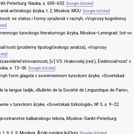
Sankt-Peterburg: Nauka, s. 600–632.
[Google Scholar]
isaniâ arčinskogo âzyka, t. 2, Moskva: MGU.
[Google Scholar]
ʹnosti: ee status i formy vyraženiâ v raznyh, «Voprosy kognitivnoj
olar]
mennogo tureckogo literaturnogo âzyka, Moskva–Leningrad: Izd-vo
ialʹnosti (problemy tipologičeskogo analiza), «Voprosy
olar]
asvidetelʹstvovannosti, [v:] V.S. Hrakovskij (red.), Èvidencialʹnostʹ v
auka, s. 13–36.
[Google Scholar]
alʹnyh form glagola v sovremennom tureckom âzyke, «Sovetskaâ
e la langue tadjik, «Bulletin de la Société de Linguistique de Paris»,
enie v tureckom âzyke, «Sovetskaâ tûrkologiâ», № 3, s. 9–22.
v prostranstve balkanskogo teksta, Moskva–Sankt-Peterburg.
t. II, č. II, Moskva: Âzyki russkoj kulʹtury.
[Google Scholar]