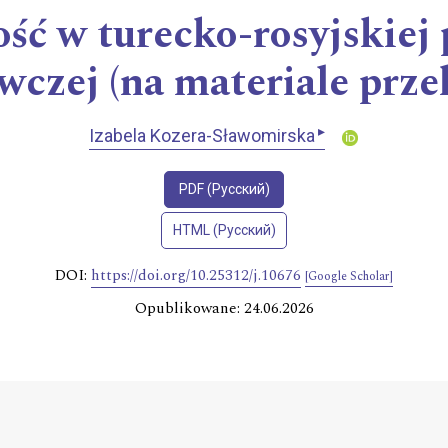
ść w turecko-rosyjskiej
czej (na materiale prze
▸
Izabela Kozera-Sławomirska
PDF (Русский)
HTML (Русский)
DOI:
https://doi.org/10.25312/j.10676
[Google Scholar]
Opublikowane: 24.06.2026