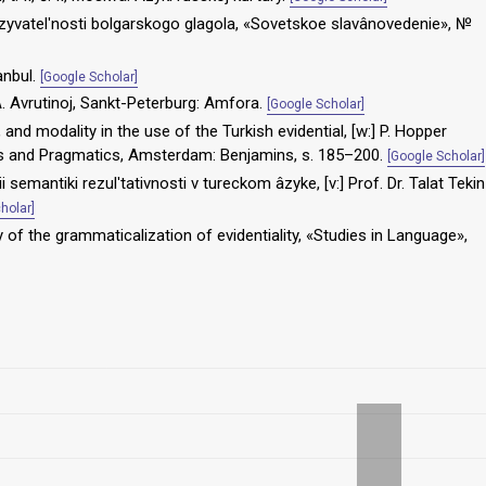
zyvatelʹnosti bolgarskogo glagola, «Sovetskoe slavânovedenie», №
anbul.
[Google Scholar]
A. Avrutinoj, Sankt-Peterburg: Amfora.
[Google Scholar]
, and modality in the use of the Turkish evidential, [w:] P. Hopper
s and Pragmatics, Amsterdam: Benjamins, s. 185–200.
[Google Scholar]
i semantiki rezulʹtativnosti v tureckom âzyke, [v:] Prof. Dr. Talat Tekin
holar]
ey of the grammaticalization of evidentiality, «Studies in Language»,