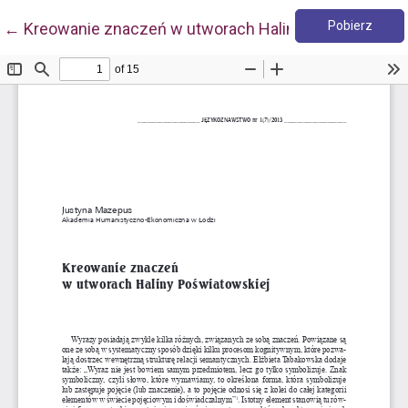
Pobie
Wróć do szczegółów artykułu
Pobierz
←
Kreowanie znaczeń w utworach Haliny Poświatowski