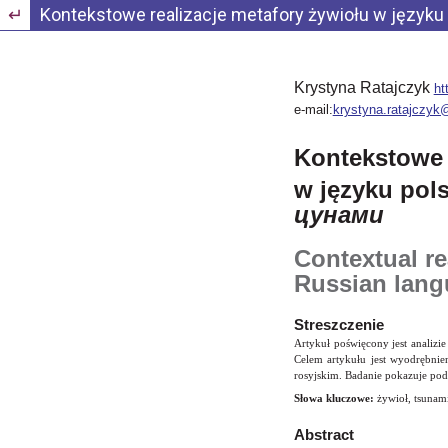
Wróć do szczegółów artykułu
Kontekstowe realizacje metafory żywiołu w języku