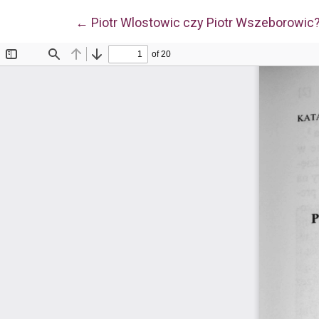
Wróć do szczegółów artykułu
←
Piotr Wlostowic czy Piotr Wszeborowic? 