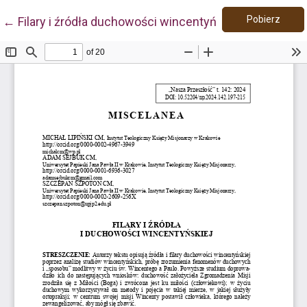
Pobie
Wróć do szczegółów artykułu
Pobierz
←
Filary i źródła duchowości wincentyńskiej