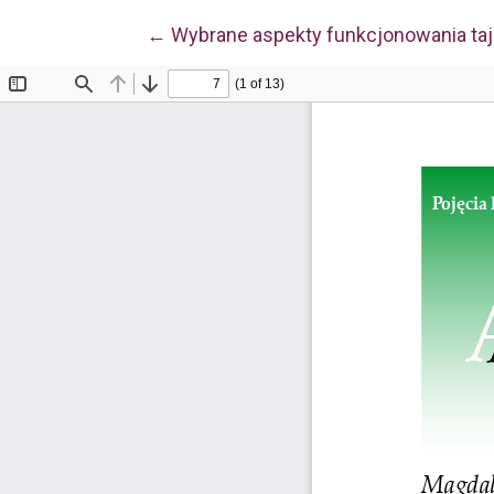
Wróć do szczegółów artykułu
←
Wybrane aspekty funkcjonowania ta