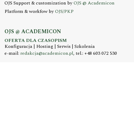
OJS Support & customization by
OJS @ Academicon
Platform & workfow by
OJS/PKP
OJS @ ACADEMICON
OFERTA DLA CZASOPISM
Konfiguracja | Hosting | Serwis | Szkolenia
e-mail:
redakcja@academicon.pl
, tel.: +48 603 072 530
STUDIO DTP ACADEMICON
USŁUGI WYDAWNICZE
Skład i łamanie | Redakcja | Korekta | Projektowanie
graficzne
e-mail:
dtp@academicon.pl
, tel.: +48 603 072 530