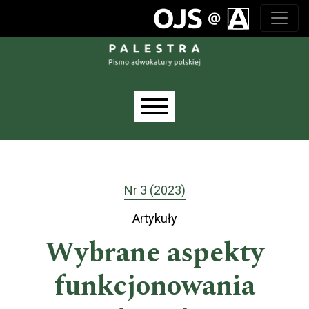
Przejdź do głównego menu
Przejdź do sekcji głównej
Przejdź do stopki
Main menu
Nr 3 (2023)
Artykuły
Wybrane aspekty
funkcjonowania