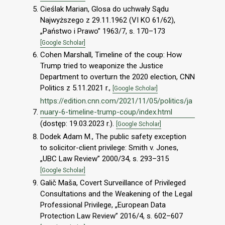
Cieślak Marian, Glosa do uchwały Sądu
Najwyższego z 29.11.1962 (VI KO 61/62),
„Państwo i Prawo” 1963/7, s. 170–173
[Google Scholar]
Cohen Marshall, Timeline of the coup: How
Trump tried to weaponize the Justice
Department to overturn the 2020 election, CNN
Politics z 5.11.2021 r.,
[Google Scholar]
https://edition.cnn.com/2021/11/05/politics/ja
nuary-6-timeline-trump-coup/index.html
(dostęp: 19.03.2023 r.).
[Google Scholar]
Dodek Adam M., The public safety exception
to solicitor-client privilege: Smith v. Jones,
„UBC Law Review” 2000/34, s. 293–315
[Google Scholar]
Galič Maša, Covert Surveillance of Privileged
Consultations and the Weakening of the Legal
Professional Privilege, „European Data
Protection Law Review” 2016/4, s. 602–607