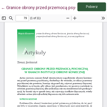
Pobie
Wróć do szczegółów artykułu
Pobierz
←
Granice obrony przed przemocą psychiczną w ramach