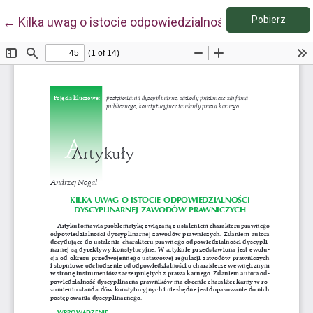
Pobie
Wróć do szczegółów artykułu
Pobierz
←
Kilka uwag o istocie odpowiedzialności dyscyplinar