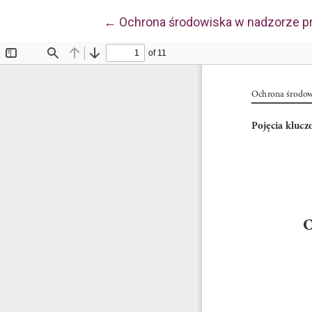
Wróć do szczegółów artykułu
←
Ochrona środowiska w nadzorze 