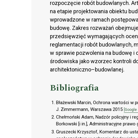
rozpoczęcie robót budowlanych. Ar
na etapie projektowania obiektu bu
wprowadzone w ramach postępowani
budowę. Zakres rozważań obejmuje
przedsięwzięć wymagających oceny
reglamentacji robót budowlanych, 
w sprawie pozwolenia na budowę i 
środowiska jako wzorzec kontroli d
architektoniczno–budowlanej.
Bibliografia
Błażewski Marcin, Ochrona wartości w p
J. Zimmermann, Warszawa 2015
[Google 
Chełmoński Adam, Nadzór policyjny i re
Borkowski [i in.], Administracyjne pra
Gruszecki Krzysztof, Komentarz do ustaw