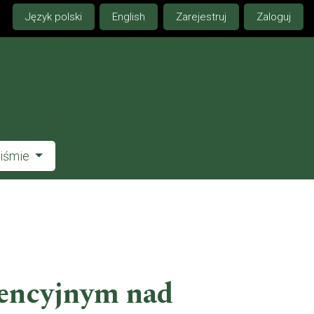
Język polski
English
Zarejestruj
Zaloguj
piśmie
wencyjnym nad