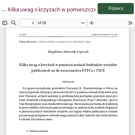
Pobie
Wróć do szczegółów artykułu
Pobierz
←
Kilka uwag o krzyżach w pomieszczeniach budynków