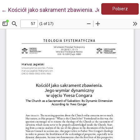
Pobie
Wróć do szczegółów artykułu
Pobierz
←
Kościół jako sakrament zbawienia. Jego wymiar dyn