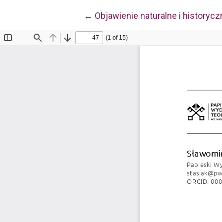
Wróć do szczegółów artykułu
←
Objawienie naturalne i historycz