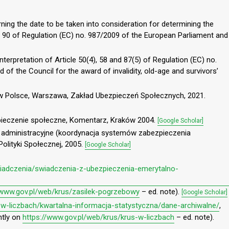
ing the date to be taken into consideration for determining the
le 90 of Regulation (EC) no. 987/2009 of the European Parliament and
terpretation of Article 50(4), 58 and 87(5) of Regulation (EC) no.
of the Council for the award of invalidity, old-age and survivors’
 w Polsce, Warszawa, Zakład Ubezpieczeń Społecznych, 2021.
pieczenie społeczne, Komentarz, Kraków 2004.
[Google Scholar]
ry administracyjne (koordynacja systemów zabezpieczenia
olityki Społecznej, 2005.
[Google Scholar]
wiadczenia/swiadczenia-z-ubezpieczenia-emerytalno-
/www.gov.pl/web/krus/zasilek-pogrzebowy
– ed. note).
[Google Scholar]
s-w-liczbach/kwartalna-informacja-statystyczna/dane-archiwalne/
,
ntly on
https://www.gov.pl/web/krus/krus-w-liczbach
– ed. note).