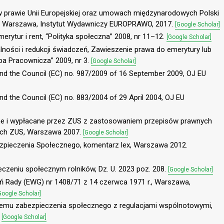
t w prawie Unii Europejskiej oraz umowach międzynarodowych Polski
e, Warszawa, Instytut Wydawniczy EUROPRAWO, 2017.
[Google Scholar]
erytur i rent, “Polityka społeczna” 2008, nr 11–12.
[Google Scholar]
alności i redukcji świadczeń, Zawieszenie prawa do emerytury lub
ba Pracownicza” 2009, nr 3.
[Google Scholar]
and the Council (EC) no. 987/2009 of 16 September 2009, OJ EU
nd the Council (EC) no. 883/2004 of 29 April 2004, OJ EU
wane i wypłacane przez ZUS z zastosowaniem przepisów prawnych
znych ZUS, Warszawa 2007.
[Google Scholar]
zpieczenia Społecznego, komentarz lex, Warszawa 2012.
eczeniu społecznym rolników, Dz. U. 2023 poz. 208.
[Google Scholar]
ń Rady (EWG) nr 1408/71 z 14 czerwca 1971 r., Warszawa,
Google Scholar]
stemu zabezpieczenia społecznego z regulacjami wspólnotowymi,
.
[Google Scholar]