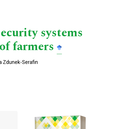
security systems
 of farmers
a Zdunek-Serafin
Cover image