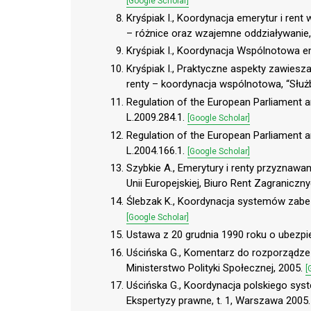
[Google Scholar]
Kryśpiak I., Koordynacja emerytur i ren
– różnice oraz wzajemne oddziaływani
Kryśpiak I., Koordynacja Wspólnotowa em
Kryśpiak I., Praktyczne aspekty zawiesz
renty – koordynacja wspólnotowa, “Służ
Regulation of the European Parliament 
L.2009.284.1.
[Google Scholar]
Regulation of the European Parliament a
L.2004.166.1.
[Google Scholar]
Szybkie A., Emerytury i renty przyzna
Unii Europejskiej, Biuro Rent Zagranic
Ślebzak K., Koordynacja systemów zabe
[Google Scholar]
Ustawa z 20 grudnia 1990 roku o ubezpi
Uścińska G., Komentarz do rozporządze
Ministerstwo Polityki Społecznej, 2005.
[
Uścińska G., Koordynacja polskiego sy
Ekspertyzy prawne, t. 1, Warszawa 2005