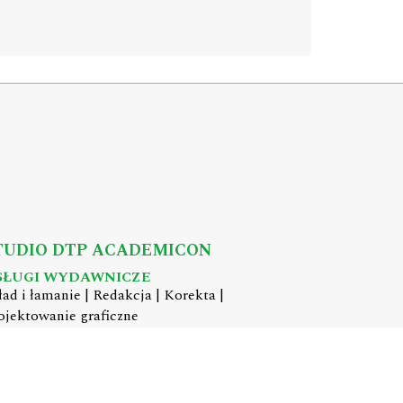
TUDIO DTP ACADEMICON
SŁUGI WYDAWNICZE
ład i łamanie | Redakcja | Korekta |
ojektowanie graficzne
mail:
dtp@academicon.pl
, tel.: +48 603 072 530