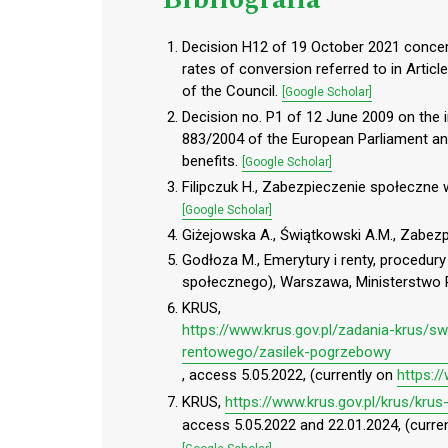
Decision H12 of 19 October 2021 concern
rates of conversion referred to in Artic
of the Council.
[Google Scholar]
Decision no. P1 of 12 June 2009 on the in
883/2004 of the European Parliament and 
benefits.
[Google Scholar]
Filipczuk H., Zabezpieczenie społeczne
[Google Scholar]
Giżejowska A., Świątkowski A.M., Zabez
Godłoza M., Emerytury i renty, procedu
społecznego), Warszawa, Ministerstwo P
KRUS,
https://www.krus.gov.pl/zadania-krus/s
rentowego/zasilek-pogrzebowy
, access 5.05.2022, (currently on
https:/
KRUS,
https://www.krus.gov.pl/krus/kru
access 5.05.2022 and 22.01.2024, (curre