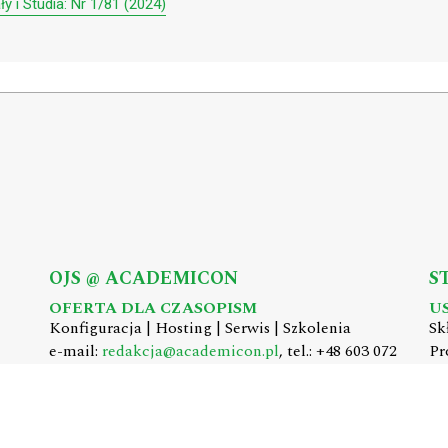
y i Studia: Nr 1/81 (2024)
OJS @ ACADEMICON
S
OFERTA DLA CZASOPISM
U
Konfiguracja | Hosting | Serwis | Szkolenia
Sk
e-mail:
redakcja@academicon.pl
, tel.: +48 603 072
Pr
530
e-