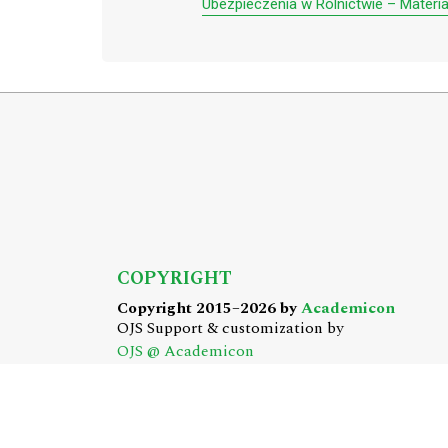
Ubezpieczenia w Rolnictwie – Materiał
COPYRIGHT
Copyright 2015–2026 by
Academicon
OJS Support & customization by
OJS @ Academicon
Platform & workfow by
OJS/PKP