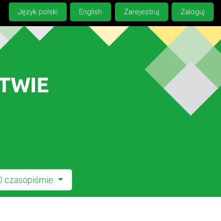
Język polski
English
Zarejestruj
Zaloguj
O czasopiśmie