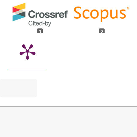
1
0
Kamil Łakomy (2023)
Status normatywny przewinienia
dyscyplinarnego mniejszej wagi w reżimie
odpowiedzialności dyscyplinarnej nauczyciela
akademickiego.
Ruch Prawniczy, Ekonomiczny i
Socjologiczny,
85
(4),
161.
10.14746/rpeis.2023.85.4.08