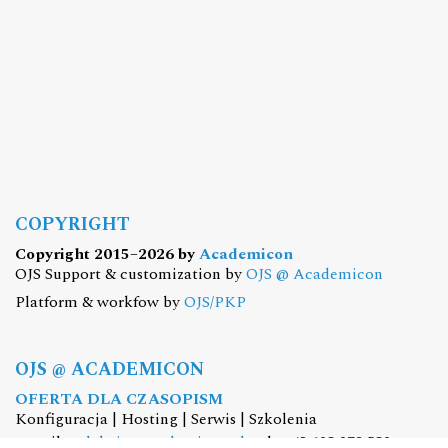
COPYRIGHT
Copyright 2015–2026 by
Academicon
OJS Support & customization by
OJS @ Academicon
Platform & workfow by
OJS/PKP
OJS @ ACADEMICON
OFERTA DLA CZASOPISM
Konfiguracja | Hosting | Serwis | Szkolenia
e-mail:
redakcja@academicon.pl
, tel.: +48 603 072 530