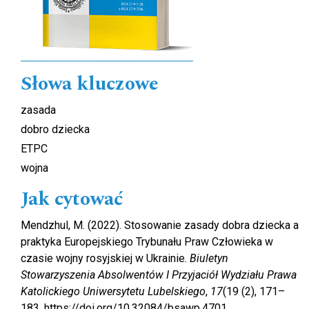
Słowa kluczowe
zasada
dobro dziecka
ETPC
wojna
Jak cytować
Mendzhul, M. (2022). Stosowanie zasady dobra dziecka a
praktyka Europejskiego Trybunału Praw Człowieka w
czasie wojny rosyjskiej w Ukrainie.
Biuletyn
Stowarzyszenia Absolwentów I Przyjaciół Wydziału Prawa
Katolickiego Uniwersytetu Lubelskiego
,
17
(19 (2), 171–
183. https://doi.org/10.32084/bsawp.4701