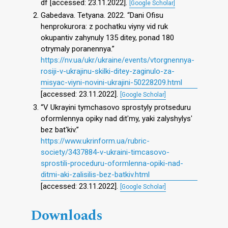
df [accessed: 23.11.2022].
[Google Scholar]
Gabedava. Tetyana. 2022. “Dani Ofisu
henprokurora: z pochatku viyny vid ruk
okupantiv zahynuly 135 ditey, ponad 180
otrymaly poranennya.”
https://nv.ua/ukr/ukraine/events/vtorgnennya-
rosiji-v-ukrajinu-skilki-ditey-zaginulo-za-
misyac-viyni-novini-ukrajini-50228209.html
[accessed: 23.11.2022].
[Google Scholar]
“V Ukrayini tymchasovo sprostyly protseduru
oformlennya opiky nad ditʹmy, yaki zalyshylysʹ
bez batʹkiv.”
https://www.ukrinform.ua/rubric-
society/3437884-v-ukraini-timcasovo-
sprostili-proceduru-oformlenna-opiki-nad-
ditmi-aki-zalisilis-bez-batkiv.html
[accessed: 23.11.2022].
[Google Scholar]
Downloads