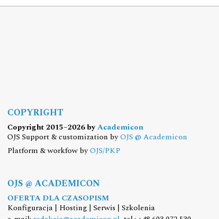
COPYRIGHT
Copyright 2015–2026 by
Academicon
OJS Support & customization by
OJS @ Academicon
Platform & workfow by
OJS/PKP
OJS @ ACADEMICON
OFERTA DLA CZASOPISM
Konfiguracja | Hosting | Serwis | Szkolenia
e-mail:
redakcja@academicon.pl
, tel.: +48 603 072 530