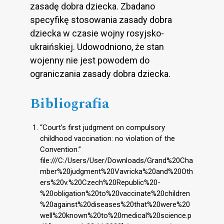
zasadę dobra dziecka. Zbadano
specyfikę stosowania zasady dobra
dziecka w czasie wojny rosyjsko-
ukraińskiej. Udowodniono, że stan
wojenny nie jest powodem do
ograniczania zasady dobra dziecka.
Bibliografia
“Court’s first judgment on compulsory
childhood vaccination: no violation of the
Convention.”
file:///C:/Users/User/Downloads/Grand%20Cha
mber%20judgment%20Vavricka%20and%20Oth
ers%20v.%20Czech%20Republic%20-
%20obligation%20to%20vaccinate%20children
%20against%20diseases%20that%20were%20
well%20known%20to%20medical%20science.p