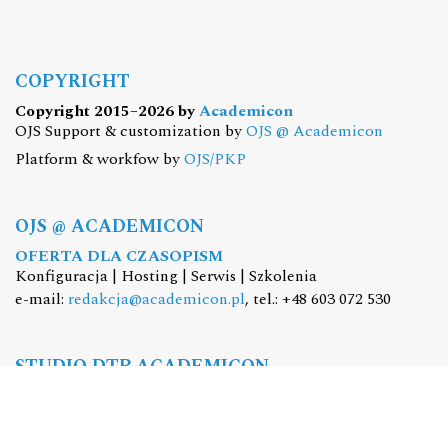
COPYRIGHT
Copyright 2015–2026 by
Academicon
OJS Support & customization by
OJS @ Academicon
Platform & workfow by
OJS/PKP
OJS @ ACADEMICON
OFERTA DLA CZASOPISM
Konfiguracja | Hosting | Serwis | Szkolenia
e-mail:
redakcja@academicon.pl
, tel.: +48 603 072 530
STUDIO DTP ACADEMICON
USŁUGI WYDAWNICZE
Skład i łamanie | Redakcja | Korekta | Projektowanie
graficzne