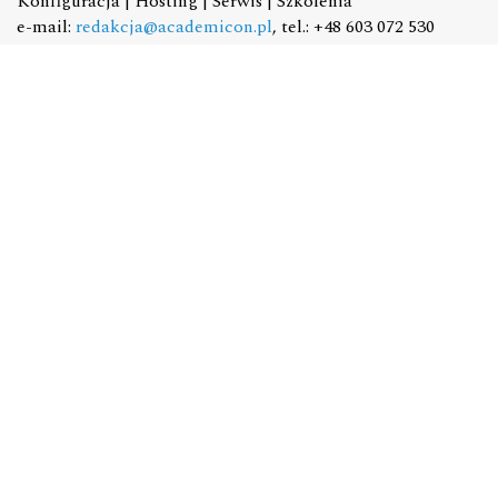
Konfiguracja | Hosting | Serwis | Szkolenia
e-mail:
redakcja@academicon.pl
, tel.: +48 603 072 530
STUDIO DTP ACADEMICON
USŁUGI WYDAWNICZE
Skład i łamanie | Redakcja | Korekta | Projektowanie
graficzne
e-mail:
dtp@academicon.pl
, tel.: +48 603 072 530