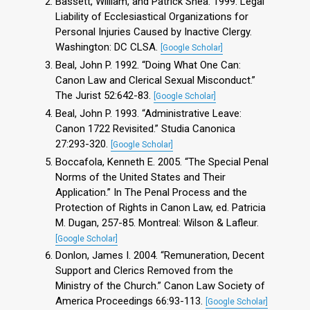
Bassett, William, and Patrick Shea. 1999. Legal
Liability of Ecclesiastical Organizations for
Personal Injuries Caused by Inactive Clergy.
Washington: DC CLSA.
[Google Scholar]
Beal, John P. 1992. “Doing What One Can:
Canon Law and Clerical Sexual Misconduct.”
The Jurist 52:642-83.
[Google Scholar]
Beal, John P. 1993. “Administrative Leave:
Canon 1722 Revisited.” Studia Canonica
27:293-320.
[Google Scholar]
Boccafola, Kenneth E. 2005. “The Special Penal
Norms of the United States and Their
Application.” In The Penal Process and the
Protection of Rights in Canon Law, ed. Patricia
M. Dugan, 257-85. Montreal: Wilson & Lafleur.
[Google Scholar]
Donlon, James I. 2004. “Remuneration, Decent
Support and Clerics Removed from the
Ministry of the Church.” Canon Law Society of
America Proceedings 66:93-113.
[Google Scholar]