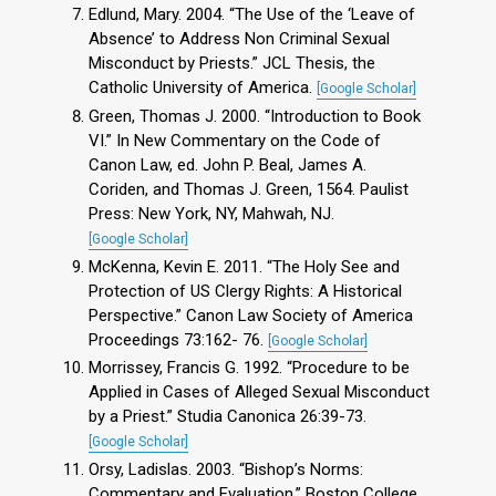
Edlund, Mary. 2004. “The Use of the ‘Leave of
Absence’ to Address Non Criminal Sexual
Misconduct by Priests.” JCL Thesis, the
Catholic University of America.
[Google Scholar]
Green, Thomas J. 2000. “Introduction to Book
VI.” In New Commentary on the Code of
Canon Law, ed. John P. Beal, James A.
Coriden, and Thomas J. Green, 1564. Paulist
Press: New York, NY, Mahwah, NJ.
[Google Scholar]
McKenna, Kevin E. 2011. “The Holy See and
Protection of US Clergy Rights: A Historical
Perspective.” Canon Law Society of America
Proceedings 73:162- 76.
[Google Scholar]
Morrissey, Francis G. 1992. “Procedure to be
Applied in Cases of Alleged Sexual Misconduct
by a Priest.” Studia Canonica 26:39-73.
[Google Scholar]
Orsy, Ladislas. 2003. “Bishop’s Norms:
Commentary and Evaluation.” Boston College