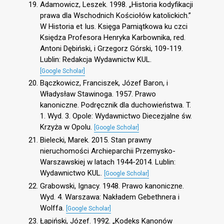
Adamowicz, Leszek. 1998. „Historia kodyfikacji
prawa dla Wschodnich Kościołów katolickich.”
W Historia et Ius. Księga Pamiątkowa ku czci
Księdza Profesora Henryka Karbownika, red.
Antoni Dębiński, i Grzegorz Górski, 109-119.
Lublin: Redakcja Wydawnictw KUL.
[Google Scholar]
Bączkowicz, Franciszek, Józef Baron, i
Władysław Stawinoga. 1957. Prawo
kanoniczne. Podręcznik dla duchowieństwa. T.
1. Wyd. 3. Opole: Wydawnictwo Diecezjalne św.
Krzyża w Opolu.
[Google Scholar]
Bielecki, Marek. 2015. Stan prawny
nieruchomości Archieparchii Przemysko-
Warszawskiej w latach 1944-2014. Lublin:
Wydawnictwo KUL.
[Google Scholar]
Grabowski, Ignacy. 1948. Prawo kanoniczne.
Wyd. 4. Warszawa: Nakładem Gebethnera i
Wolffa.
[Google Scholar]
Łapiński, Józef. 1992. „Kodeks Kanonów