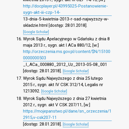
http://docplayer.pl/43995025-Postanowienie-
sygn-akt-iii-czp-14-
13-dnia-5-kwietnia-2013-r-sad-najwyzszy-w-
skladzie.html [dostęp: 28.01.2018].
[Google Scholar]
Wyrok Sądu Apelacyjnego w Gdańsku z dnia 8
maja 2013 r., sygn. akt I ACa 880/12, [w:]
http://orzeczenia.ms.gov.pl/content/$N/15100
0000000503
_I_ACa_000880_2012_Uz_2013-05-08_001
[dostęp: 28.01.2018].
[Google Scholar]
Wyrok Sądu Najwyższego z dnia 25 lutego
2015 r., sygn. akt IV CSK 312/14, Legalis nr
1213092.
[Google Scholar]
Wyrok Sądu Najwyższego z dnia 27 kwietnia
2012 r., sygn. akt V CSK 207/11, [w:]
https://mojepanstwo.pl/dane/sn_orzeczenia/1
2915,v-csk207-11
[dostęp: 28.01.2018].
[Google Scholar]