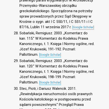
prawnego parafii erygowanych w Archidiecezji
Przemysko-Warszawskiej obrządku
greckokatolickiego. Sporządzona na potrzeby
spraw prowadzonych przez Sąd Okręgowy w
Krośnie o sygn. akt I C 550/11, I C 551/11 i I C
87/16, Lublin 11 września 2017 r.
[Google Scholar]
Sobański, Remigiusz. 2003. „Komentarz do
kan. 115.” W Komentarz do Kodeksu Prawa
Kanonicznego, t. 1: Księga I Normy ogólne, red.
Józef Krukowski, 191-192. Poznań:
Pallottinum.
[Google Scholar]
Sobański, Remigiusz. 2003. „Komentarz do
kan. 120.” W Komentarz do Kodeksu Prawa
Kanonicznego, t. 1: Księga I Normy ogólne, red.
Józef Krukowski, 198-199. Poznań:
Pallottinum.
[Google Scholar]
Stec, Piotr, i Dariusz Walencik. 2011.
„Rewindykacja nieruchomości osób prawnych
Kościoła katolickiego w postępowaniu przed
sądami powszechnymi.” Przegląd Prawa