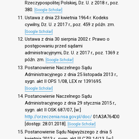
Rzeczypospolitej Polskiej, Dz. U. z 2018 r., poz.
380.
[Google Scholar]
Ustawa z dnia 23 kwietnia 1964 r. Kodeks
cywilny, Dz. U. z 2017 r., poz. 459 z późn. zm.
[Google Scholar]
Ustawa z dnia 30 sierpnia 2002 r. Prawo o
postępowaniu przed sądami
administracyjnymi, Dz. U. z 2017 r., poz. 1369 z
późn. zm.
[Google Scholar]
Postanowienie Naczelnego Sądu
Administracyjnego z dnia 25 listopada 2013 r.,
sygn. akt II OPS 1/08, LEX nr 1391695.
[Google Scholar]
Postanowienie Naczelnego Sądu
Administracyjnego z dnia 29 stycznia 2015 r.,
sygn. akt II OSK 687/07, [w:]
http://orzeczenia.nsa.gov.pl/doc/
01A3A764D0
[dostęp: 28.01.2018].
[Google Scholar]
Postanowienie Sądu Najwyższego z dnia 5
kwietnia 2013 r., sygn. akt III CZP 14/13, [w:]