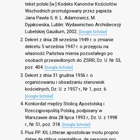
tekst polski [w:] Kodeks Kanonów Kościołów
Wschodnich promulgowany przez papieża
Jana Pawła II, tł. L. Adamowicz, M.
Dyjakowska, Lublin: Wydawnictwo Archidiecezji
Lubelskiej Gaudium, 2002.
[Google Scholar]
Dekret z dnia 28 września 1949 r. o zmianie
dekretu 5 września 1947 r. o przejęciu na
własność Państwa mienia pozostałego po
osobach przesiedlonych do ZSRR, Dz. U. Nr 53,
poz. 404.
[Google Scholar]
Dekret z dnia 31 grudnia 1956 r. o
organizowaniu i obsadzaniu stanowisk
kościelnych, Dz. U. z 1957 r., Nr 1, poz. 6.
[Google Scholar]
Konkordat między Stolicą Apostolską i
Rzecząpospolitą Polską, podpisany w
Warszawie dnia 28 lipca 1993 r., Dz. U. z 1998
r., Nr 51, poz. 318.
[Google Scholar]
Pius PP. XII, Litterae apostolicae motu proprio
datae de ritibus orientalibus, de personis pro