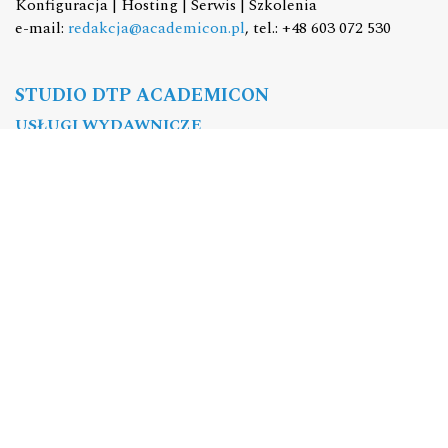
Konfiguracja | Hosting | Serwis | Szkolenia
e-mail:
redakcja@academicon.pl
, tel.: +48 603 072 530
STUDIO DTP ACADEMICON
USŁUGI WYDAWNICZE
Skład i łamanie | Redakcja | Korekta | Projektowanie
graficzne
e-mail:
dtp@academicon.pl
, tel.: +48 603 072 530