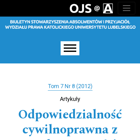
Przejdź do głównego menu
Przejdź do sekcji głównej
Przejdź do stopki
Main menu
Tom 7 Nr 8 (2012)
Artykuły
Odpowiedzialność
cywilnoprawna z